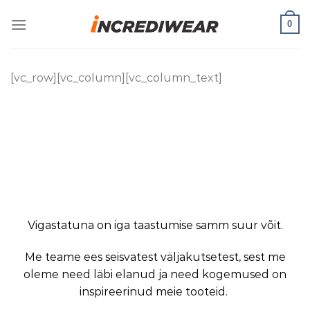
Skip
0
to
content
[vc_row][vc_column][vc_column_text]
TAASTU
IMELISELT
Me teame neid katsumusi.
Vigastatuna on iga taastumise samm suur võit.
Me teame ees seisvatest väljakutsetest, sest me
oleme need läbi elanud ja need kogemused on
inspireerinud meie tooteid.