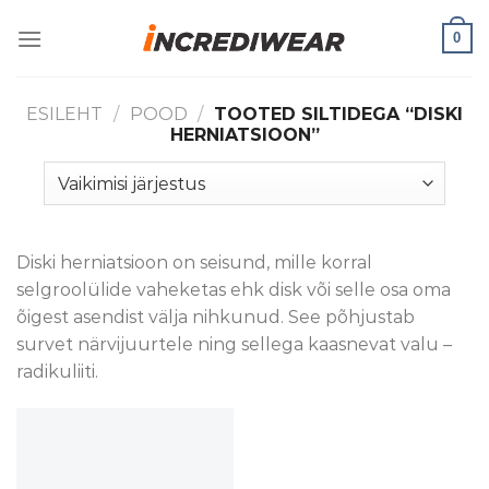
Skip
0
to
content
ESILEHT
/
POOD
/
TOOTED SILTIDEGA “DISKI
HERNIATSIOON”
Diski herniatsioon on seisund, mille korral
selgroolülide vaheketas ehk disk või selle osa oma
õigest asendist välja nihkunud. See põhjustab
survet närvijuurtele ning sellega kaasnevat valu –
radikuliiti.