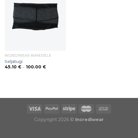
INCREDIWEAR INIMESTELE
Seljatugi
Price
45.10
€
–
100.00
€
range:
45.10 €
through
100.00 €
Puiduõlid ja vahad
Õhuniisutajad
Copyright 2026 ©
Incrediwear