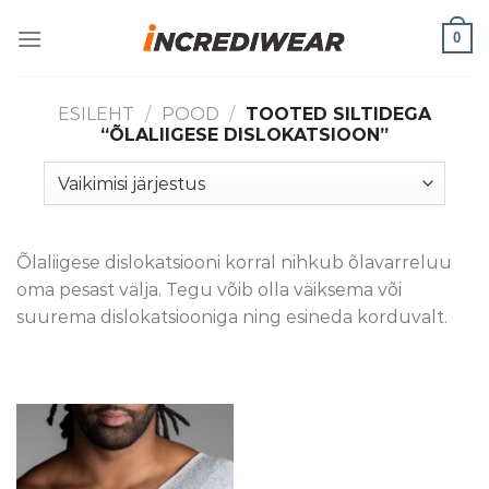
Skip
0
to
content
ESILEHT
/
POOD
/
TOOTED SILTIDEGA
“ÕLALIIGESE DISLOKATSIOON”
Õlaliigese dislokatsiooni korral nihkub õlavarreluu
oma pesast välja. Tegu võib olla väiksema või
suurema dislokatsiooniga ning esineda korduvalt.