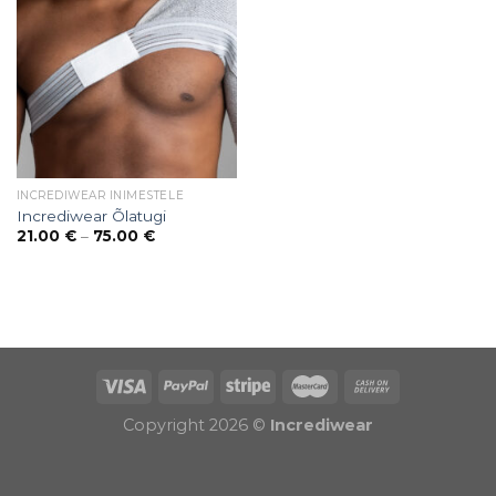
INCREDIWEAR INIMESTELE
Incrediwear Õlatugi
Price
21.00
€
–
75.00
€
range:
21.00 €
through
75.00 €
Puiduõlid ja vahad
Õhuniisutajad
Copyright 2026 ©
Incrediwear