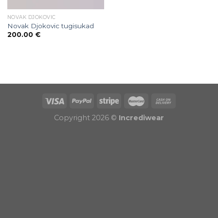
NOVAK DJOKOVIC
Novak Djokovic tugisukad
200.00
€
Puiduõlid ja vahad
Õhuniisutajad
Copyright 2026 ©
Incrediwear