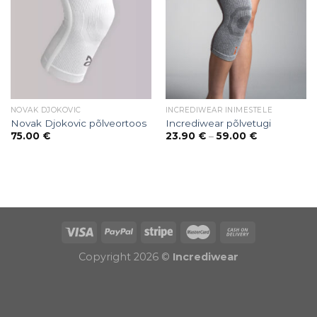
NOVAK DJOKOVIC
INCREDIWEAR INIMESTELE
Novak Djokovic põlveortoos
Incrediwear põlvetugi
Price
75.00
€
23.90
€
–
59.00
€
range:
23.90 €
through
59.00 €
Puiduõlid ja vahad
Õhuniisutajad
Copyright 2026 ©
Incrediwear