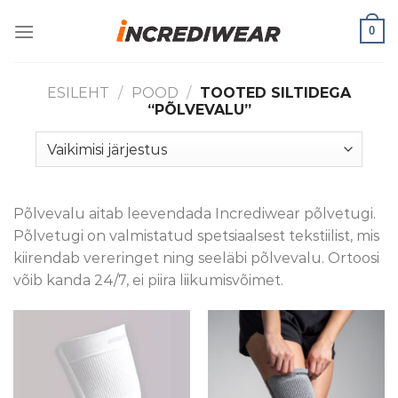
Skip
0
to
content
ESILEHT
/
POOD
/
TOOTED SILTIDEGA
“PÕLVEVALU”
Põlvevalu aitab leevendada Incrediwear põlvetugi.
Põlvetugi on valmistatud spetsiaalsest tekstiilist, mis
kiirendab vereringet ning seeläbi põlvevalu. Ortoosi
võib kanda 24/7, ei piira liikumisvõimet.