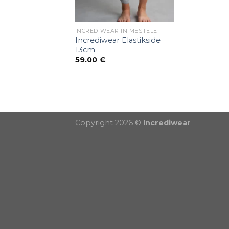
INCREDIWEAR INIMESTELE
Incrediwear Elastikside
13cm
59.00
€
Puiduõlid ja vahad
Õhuniisutajad
Copyright 2026 ©
Incrediwear