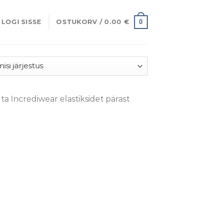
0
LOGI SISSE
OSTUKORV /
0.00
€
a Incrediwear elastiksidet pärast