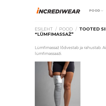
Skip
to
POOD
content
ESILEHT
/
POOD
/
TOOTED SI
“LÜMFIMASSAŽ”
Lümfimassaž lõdvestab ja rahustab. Ai
lümfimassaaži.