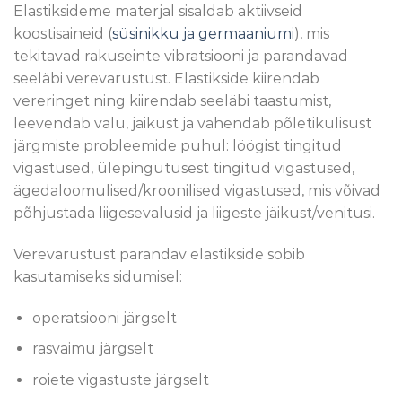
Elastiksideme materjal sisaldab aktiivseid
koostisaineid (
süsinikku ja germaaniumi
), mis
tekitavad rakuseinte vibratsiooni ja parandavad
seeläbi verevarustust. Elastikside kiirendab
vereringet ning kiirendab seeläbi taastumist,
leevendab valu, jäikust ja vähendab põletikulisust
järgmiste probleemide puhul: löögist tingitud
vigastused, ülepingutusest tingitud vigastused,
ägedaloomulised/kroonilised vigastused, mis võivad
põhjustada liigesevalusid ja liigeste jäikust/venitusi.
Verevarustust parandav elastikside sobib
kasutamiseks sidumisel:
operatsiooni järgselt
rasvaimu järgselt
roiete vigastuste järgselt