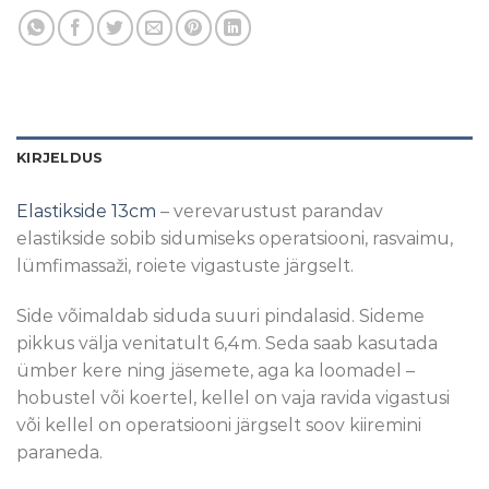
KIRJELDUS
Elastikside 13cm
– verevarustust parandav
elastikside sobib sidumiseks operatsiooni, rasvaimu,
lümfimassaži, roiete vigastuste järgselt.
Side võimaldab siduda suuri pindalasid. Sideme
pikkus välja venitatult 6,4m. Seda saab kasutada
ümber kere ning jäsemete, aga ka loomadel –
hobustel või koertel, kellel on vaja ravida vigastusi
või kellel on operatsiooni järgselt soov kiiremini
paraneda.