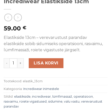
Incrediwear Elastikside 13cm
59.00
€
Elastikside 13cm – verevarustust parandav
elastikside sobib sidumiseks operatsiooni, rasvaimu,
lümfimassaži, roiete vigastuste järgselt.
Incrediwear Elastikside 13cm kogus
LISA KORVI
Tootekood:
elastik_13cm
Kategooria:
Incrediwear inimestele
Sildid:
elastikside
,
incrediwear
,
lümfimassaž
,
operatsioon
,
rasvaimu
,
roiete vigastused
,
sidumine
,
valu vastu
,
verevarustust
parandav