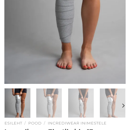
ESILEHT
/
POOD
/
INCREDIWEAR INIMESTELE