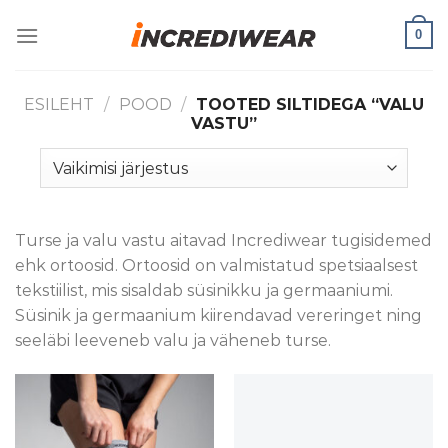
Skip
0
to
content
ESILEHT
/
POOD
/
TOOTED SILTIDEGA “VALU
VASTU”
Turse ja valu vastu aitavad Incrediwear tugisidemed
ehk ortoosid. Ortoosid on valmistatud spetsiaalsest
tekstiilist, mis sisaldab süsinikku ja germaaniumi.
Süsinik ja germaanium kiirendavad vereringet ning
seeläbi leeveneb valu ja väheneb turse.