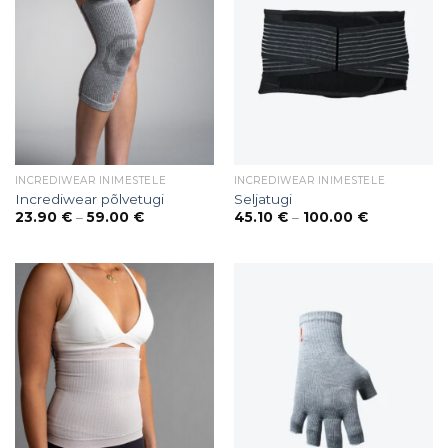
INCREDIWEAR INIMESTELE
INCREDIWEAR INIMESTELE
Incrediwear põlvetugi
Seljatugi
Price
Price
23.90
€
–
59.00
€
45.10
€
–
100.00
€
range:
range:
23.90 €
45.10 €
through
through
59.00 €
100.00 €