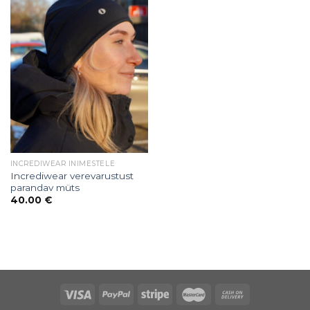
INCREDIWEAR INIMESTELE
Incrediwear verevarustust
parandav müts
40.00
€
Puiduõlid ja vahad
Õhuniisutajad