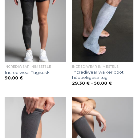
INCREDIWEAR INIMESTELE
INCREDIWEAR INIMESTELE
Incrediwear walker boot
Incrediwear Tugisukk
hüppeliigese tugi
90.00
€
Price
29.30
€
–
50.00
€
range:
29.30 €
through
50.00 €