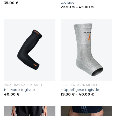
tugiside
35.00
€
Price
22.50
€
–
45.00
€
range:
22.50 €
through
45.00 €
INCREDIWEAR INIMESTELE
INCREDIWEAR INIMESTELE
Käsivarre tugiside
Hüppeliigese tugiside
Price
40.00
€
19.30
€
–
40.00
€
range:
19.30 €
through
40.00 €