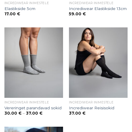
INCREDIWEAR INIMESTELE
INCREDIWEAR INIMESTELE
Elastikside 5cm
Incrediwear Elastikside 13cm
17.00
€
59.00
€
INCREDIWEAR INIMESTELE
INCREDIWEAR INIMESTELE
Vereringet parandavad sokid
Incrediwear Reisisokid
Price
30.00
€
–
37.00
€
37.00
€
range:
30.00 €
through
37.00 €