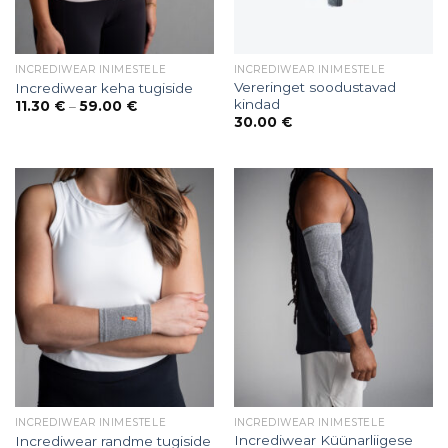
INCREDIWEAR INIMESTELE
INCREDIWEAR INIMESTELE
Vereringet soodustavad
Incrediwear keha tugiside
kindad
Price
11.30
€
–
59.00
€
range:
30.00
€
11.30 €
through
59.00 €
INCREDIWEAR INIMESTELE
INCREDIWEAR INIMESTELE
Incrediwear Küünarliigese
Incrediwear randme tugiside