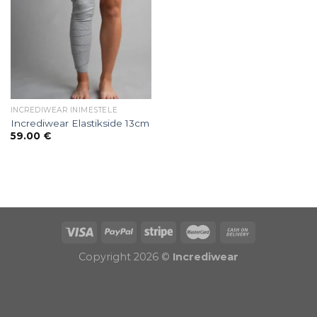
INCREDIWEAR INIMESTELE
Incrediwear Elastikside 13cm
59.00
€
Puiduõlid ja vahad
Õhuniisutajad
Copyright 2026 ©
Incrediwear