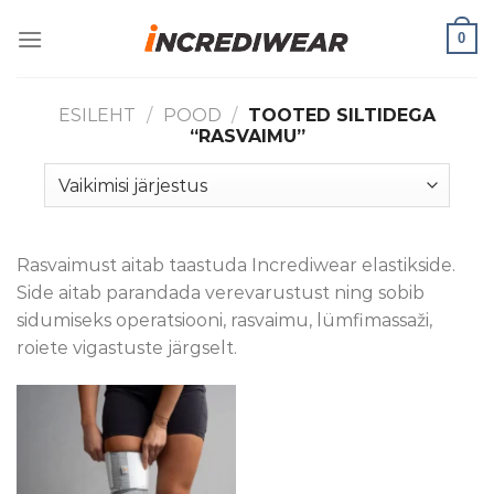
Skip
0
to
content
ESILEHT
/
POOD
/
TOOTED SILTIDEGA
“RASVAIMU”
Rasvaimust aitab taastuda Incrediwear elastikside.
Side aitab parandada verevarustust ning sobib
sidumiseks operatsiooni, rasvaimu, lümfimassaži,
roiete vigastuste järgselt.